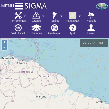
MENU
Ferramentas
Grades
Regiões
Previsão
Basemaps
Vista Inicial
Camadas
Atualização
Ajuda
Entrar
+
22:22:30
−